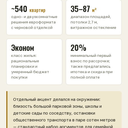
~540
35–87
квартир
м²
одно- и двухкомнатные
диапазон площадей,
решения евроформата
потолки 2,7 м,
с черновой отделкой
витражное остекление
Эконом
20%
класс жилья:
минимальный первый
рациональные
взнос по рассрочке;
планировки и
также предлагались
умеренный бюджет
ипотека и скидка при
покупки
полной оплате
Отдельный акцент делался на окружении:
близость большой парковой зоны, школы и
детские сады по соседству, остановки
общественного транспорта в паре сотен метров
— стандартный набор аргументов для семейной