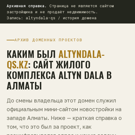
Архивная справка.
Страница не является сайтом
застройщика и не продаёт недвижимость.
Запись: altyndala-qs / история домена
АРХИВ ДОМЕННЫХ ПРОЕКТОВ
КАКИМ БЫЛ
ALTYNDALA-
QS.KZ
: САЙТ ЖИЛОГО
КОМПЛЕКСА ALTYN DALA В
АЛМАТЫ
До смены владельца этот домен служил
официальным мини-сайтом новостройки на
западе Алматы. Ниже — краткая справка о
том, что это был за проект, как