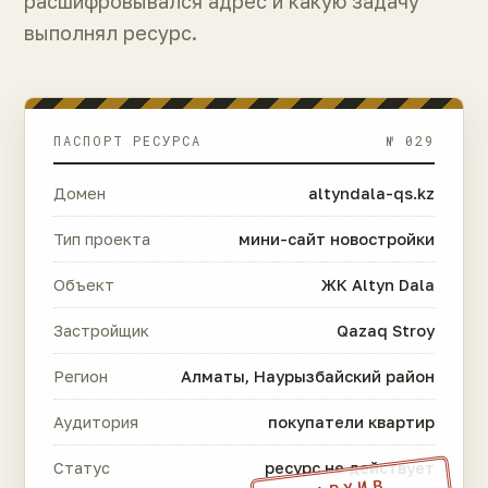
расшифровывался адрес и какую задачу
выполнял ресурс.
ПАСПОРТ РЕСУРСА
№ 029
Домен
altyndala-qs.kz
Тип проекта
мини-сайт новостройки
Объект
ЖК Altyn Dala
Застройщик
Qazaq Stroy
Регион
Алматы, Наурызбайский район
Аудитория
покупатели квартир
Статус
ресурс не действует