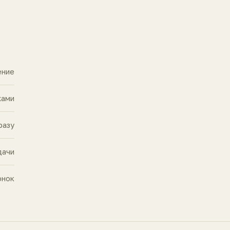
ение
жами
разу
дачи
онок