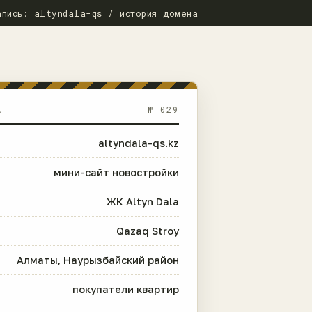
апись: altyndala-qs / история домена
А
№ 029
altyndala-qs.kz
мини-сайт новостройки
ЖК Altyn Dala
Qazaq Stroy
Алматы, Наурызбайский район
покупатели квартир