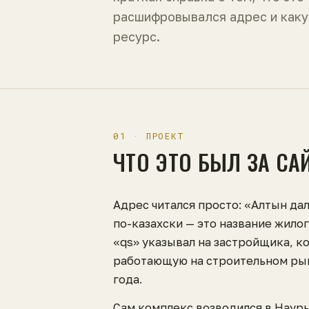
расшифровывался адрес и каку
ресурс.
01 · ПРОЕКТ
ЧТО ЭТО БЫЛ ЗА СА
Адрес читался просто: «Алтын дал
по-казахски — это название жило
«qs» указывал на застройщика, к
работающую на строительном рын
года.
Сам комплекс возводился в Наур