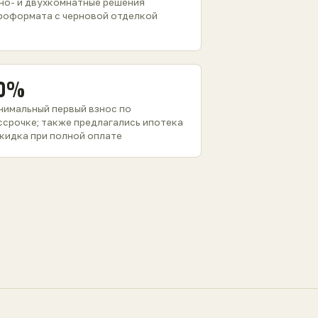
но- и двухкомнатные решения
роформата с черновой отделкой
0%
нимальный первый взнос по
ссрочке; также предлагались ипотека
скидка при полной оплате