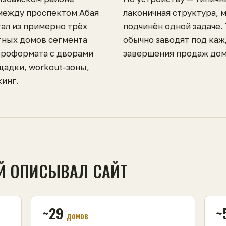
между проспектом Абая
лаконичная структура, 
тал из примерно трёх
подчинён одной задаче.
тных домов сегмента
обычно заводят под каж
вроформата с дворами
завершения продаж дом
щадки, workout-зоны,
инг.
Й ОПИСЫВАЛ САЙТ
~29
~
домов