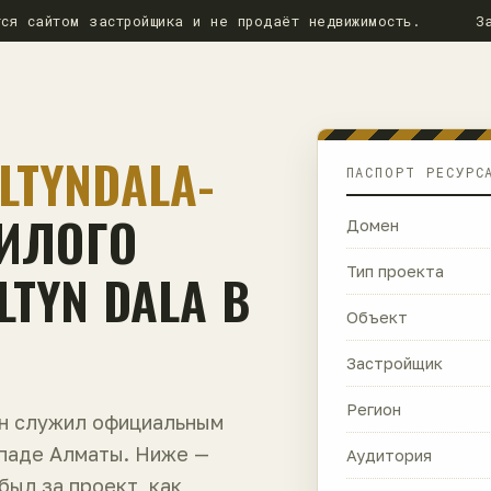
ся сайтом застройщика и не продаёт недвижимость.
З
LTYNDALA-
ПАСПОРТ РЕСУРС
ЖИЛОГО
Домен
TYN DALA В
Тип проекта
Объект
Застройщик
Регион
ен служил официальным
ападе Алматы. Ниже —
Аудитория
 был за проект, как