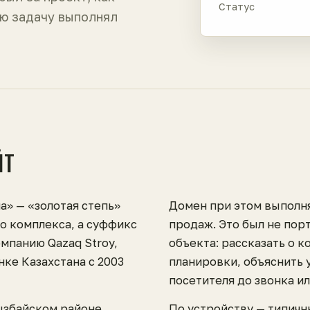
Статус
ю задачу выполнял
ЙТ
а» — «золотая степь»
Домен при этом выполн
го комплекса, а суффикс
продаж. Это был не порт
омпанию Qazaq Stroy,
объекта: рассказать о к
ке Казахстана с 2003
планировки, объяснить 
посетителя до звонка и
ызбайском районе
По устройству — типичн