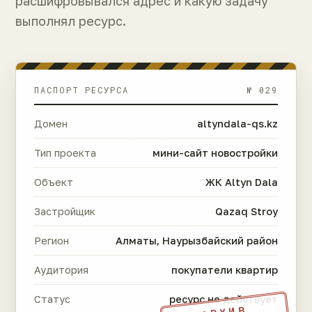
расшифровывался адрес и какую задачу
выполнял ресурс.
ПАСПОРТ РЕСУРСА
№ 029
Домен
altyndala-qs.kz
Тип проекта
мини-сайт новостройки
Объект
ЖК Altyn Dala
Застройщик
Qazaq Stroy
Регион
Алматы, Наурызбайский район
Аудитория
покупатели квартир
Статус
ресурс не действует