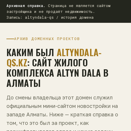
Архивная справка.
Страница не является сайтом
застройщика и не продаёт недвижимость.
Запись: altyndala-qs / история домена
АРХИВ ДОМЕННЫХ ПРОЕКТОВ
КАКИМ БЫЛ
ALTYNDALA-
QS.KZ
: САЙТ ЖИЛОГО
КОМПЛЕКСА ALTYN DALA В
АЛМАТЫ
До смены владельца этот домен служил
официальным мини-сайтом новостройки на
западе Алматы. Ниже — краткая справка о
том, что это был за проект, как