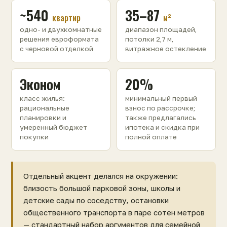
~540
35–87
квартир
м²
одно- и двухкомнатные
диапазон площадей,
решения евроформата
потолки 2,7 м,
с черновой отделкой
витражное остекление
Эконом
20%
класс жилья:
минимальный первый
рациональные
взнос по рассрочке;
планировки и
также предлагались
умеренный бюджет
ипотека и скидка при
покупки
полной оплате
Отдельный акцент делался на окружении:
близость большой парковой зоны, школы и
детские сады по соседству, остановки
общественного транспорта в паре сотен метров
— стандартный набор аргументов для семейной