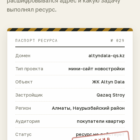
расшифровывался адрес и какую задачу
выполнял ресурс.
ПАСПОРТ РЕСУРСА
№ 029
Домен
altyndala-qs.kz
Тип проекта
мини-сайт новостройки
Объект
ЖК Altyn Dala
Застройщик
Qazaq Stroy
Регион
Алматы, Наурызбайский район
Аудитория
покупатели квартир
Статус
ресурс не действует