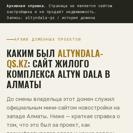
Архивная справка.
Страница не является сайтом
застройщика и не продаёт недвижимость.
Запись: altyndala-qs / история домена
АРХИВ ДОМЕННЫХ ПРОЕКТОВ
КАКИМ БЫЛ
ALTYNDALA-
QS.KZ
: САЙТ ЖИЛОГО
КОМПЛЕКСА ALTYN DALA В
АЛМАТЫ
До смены владельца этот домен служил
официальным мини-сайтом новостройки на
западе Алматы. Ниже — краткая справка о
том, что это был за проект, как