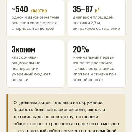
~540
35–87
квартир
м²
одно- и двухкомнатные
диапазон площадей,
решения евроформата
потолки 2,7 м,
с черновой отделкой
витражное остекление
Эконом
20%
класс жилья:
минимальный первый
рациональные
взнос по рассрочке;
планировки и
также предлагались
умеренный бюджет
ипотека и скидка при
покупки
полной оплате
Отдельный акцент делался на окружении:
близость большой парковой зоны, школы и
детские сады по соседству, остановки
общественного транспорта в паре сотен метров
— стандартный набор аргументов для семейной