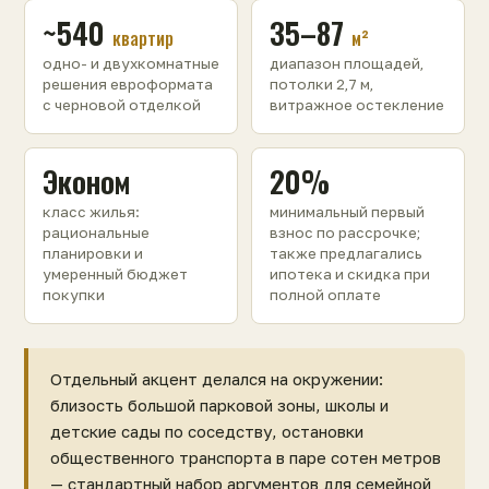
~540
35–87
квартир
м²
одно- и двухкомнатные
диапазон площадей,
решения евроформата
потолки 2,7 м,
с черновой отделкой
витражное остекление
Эконом
20%
класс жилья:
минимальный первый
рациональные
взнос по рассрочке;
планировки и
также предлагались
умеренный бюджет
ипотека и скидка при
покупки
полной оплате
Отдельный акцент делался на окружении:
близость большой парковой зоны, школы и
детские сады по соседству, остановки
общественного транспорта в паре сотен метров
— стандартный набор аргументов для семейной