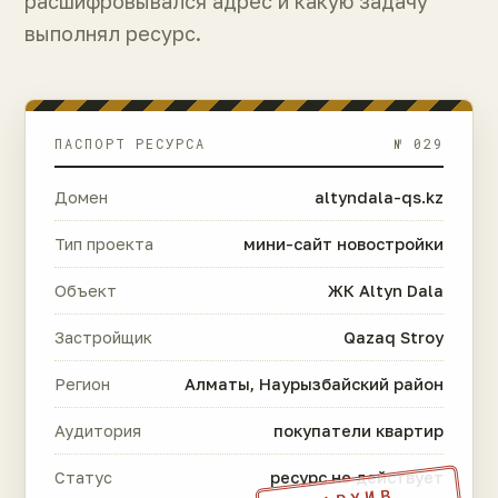
расшифровывался адрес и какую задачу
выполнял ресурс.
ПАСПОРТ РЕСУРСА
№ 029
Домен
altyndala-qs.kz
Тип проекта
мини-сайт новостройки
Объект
ЖК Altyn Dala
Застройщик
Qazaq Stroy
Регион
Алматы, Наурызбайский район
Аудитория
покупатели квартир
Статус
ресурс не действует