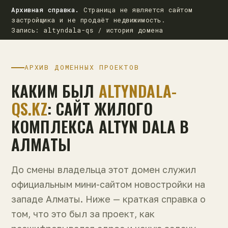
Архивная справка.
Страница не является сайтом
застройщика и не продаёт недвижимость.
Запись: altyndala-qs / история домена
АРХИВ ДОМЕННЫХ ПРОЕКТОВ
КАКИМ БЫЛ
ALTYNDALA-
QS.KZ
: САЙТ ЖИЛОГО
КОМПЛЕКСА ALTYN DALA В
АЛМАТЫ
До смены владельца этот домен служил
официальным мини-сайтом новостройки на
западе Алматы. Ниже — краткая справка о
том, что это был за проект, как