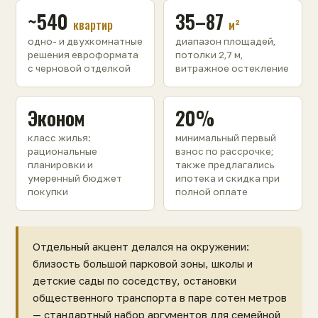
~540
35–87
квартир
м²
одно- и двухкомнатные
диапазон площадей,
решения евроформата
потолки 2,7 м,
с черновой отделкой
витражное остекление
Эконом
20%
класс жилья:
минимальный первый
рациональные
взнос по рассрочке;
планировки и
также предлагались
умеренный бюджет
ипотека и скидка при
покупки
полной оплате
Отдельный акцент делался на окружении:
близость большой парковой зоны, школы и
детские сады по соседству, остановки
общественного транспорта в паре сотен метров
— стандартный набор аргументов для семейной