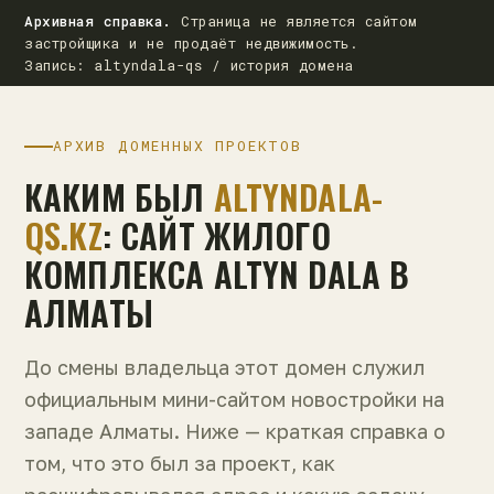
Архивная справка.
Страница не является сайтом
застройщика и не продаёт недвижимость.
Запись: altyndala-qs / история домена
АРХИВ ДОМЕННЫХ ПРОЕКТОВ
КАКИМ БЫЛ
ALTYNDALA-
QS.KZ
: САЙТ ЖИЛОГО
КОМПЛЕКСА ALTYN DALA В
АЛМАТЫ
До смены владельца этот домен служил
официальным мини-сайтом новостройки на
западе Алматы. Ниже — краткая справка о
том, что это был за проект, как