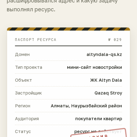
расшифровывался адрес и какую задачу
выполнял ресурс.
ПАСПОРТ РЕСУРСА
№ 029
Домен
altyndala-qs.kz
Тип проекта
мини-сайт новостройки
Объект
ЖК Altyn Dala
Застройщик
Qazaq Stroy
Регион
Алматы, Наурызбайский район
Аудитория
покупатели квартир
Статус
ресурс не действует