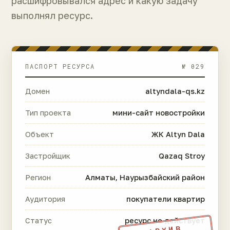
расшифровывался адрес и какую задачу
выполнял ресурс.
ПАСПОРТ РЕСУРСА
№ 029
Домен
altyndala-qs.kz
Тип проекта
мини-сайт новостройки
Объект
ЖК Altyn Dala
Застройщик
Qazaq Stroy
Регион
Алматы, Наурызбайский район
Аудитория
покупатели квартир
Статус
ресурс не действует