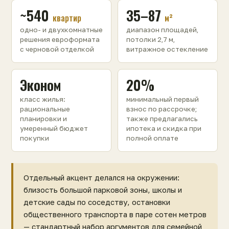
~540
35–87
квартир
м²
одно- и двухкомнатные
диапазон площадей,
решения евроформата
потолки 2,7 м,
с черновой отделкой
витражное остекление
Эконом
20%
класс жилья:
минимальный первый
рациональные
взнос по рассрочке;
планировки и
также предлагались
умеренный бюджет
ипотека и скидка при
покупки
полной оплате
Отдельный акцент делался на окружении:
близость большой парковой зоны, школы и
детские сады по соседству, остановки
общественного транспорта в паре сотен метров
— стандартный набор аргументов для семейной