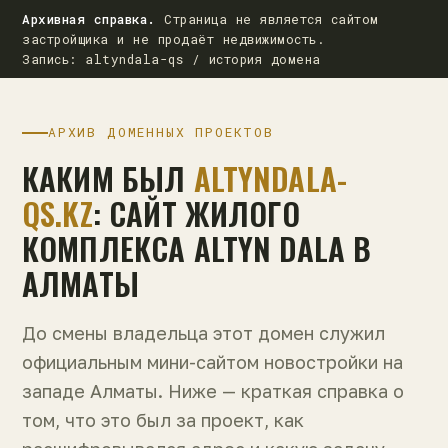
Архивная справка.
Страница не является сайтом
застройщика и не продаёт недвижимость.
Запись: altyndala-qs / история домена
АРХИВ ДОМЕННЫХ ПРОЕКТОВ
КАКИМ БЫЛ
ALTYNDALA-
QS.KZ
: САЙТ ЖИЛОГО
КОМПЛЕКСА ALTYN DALA В
АЛМАТЫ
До смены владельца этот домен служил
официальным мини-сайтом новостройки на
западе Алматы. Ниже — краткая справка о
том, что это был за проект, как