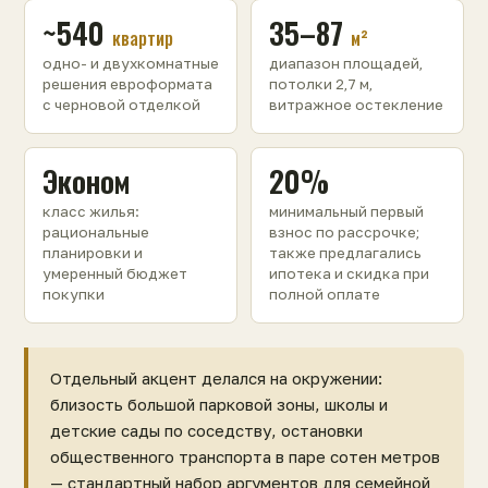
~540
35–87
квартир
м²
одно- и двухкомнатные
диапазон площадей,
решения евроформата
потолки 2,7 м,
с черновой отделкой
витражное остекление
Эконом
20%
класс жилья:
минимальный первый
рациональные
взнос по рассрочке;
планировки и
также предлагались
умеренный бюджет
ипотека и скидка при
покупки
полной оплате
Отдельный акцент делался на окружении:
близость большой парковой зоны, школы и
детские сады по соседству, остановки
общественного транспорта в паре сотен метров
— стандартный набор аргументов для семейной