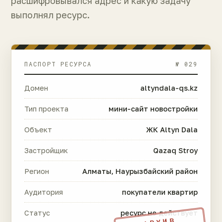
расшифровывался адрес и какую задачу
выполнял ресурс.
ПАСПОРТ РЕСУРСА
№ 029
Домен
altyndala-qs.kz
Тип проекта
мини-сайт новостройки
Объект
ЖК Altyn Dala
Застройщик
Qazaq Stroy
Регион
Алматы, Наурызбайский район
Аудитория
покупатели квартир
Статус
ресурс не действует