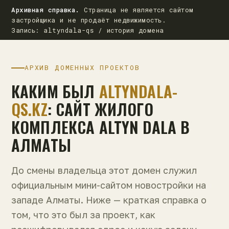
Архивная справка.
Страница не является сайтом
застройщика и не продаёт недвижимость.
Запись: altyndala-qs / история домена
АРХИВ ДОМЕННЫХ ПРОЕКТОВ
КАКИМ БЫЛ
ALTYNDALA-
QS.KZ
: САЙТ ЖИЛОГО
КОМПЛЕКСА ALTYN DALA В
АЛМАТЫ
До смены владельца этот домен служил
официальным мини-сайтом новостройки на
западе Алматы. Ниже — краткая справка о
том, что это был за проект, как