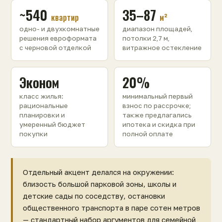
~540
35–87
квартир
м²
одно- и двухкомнатные
диапазон площадей,
решения евроформата
потолки 2,7 м,
с черновой отделкой
витражное остекление
Эконом
20%
класс жилья:
минимальный первый
рациональные
взнос по рассрочке;
планировки и
также предлагались
умеренный бюджет
ипотека и скидка при
покупки
полной оплате
Отдельный акцент делался на окружении:
близость большой парковой зоны, школы и
детские сады по соседству, остановки
общественного транспорта в паре сотен метров
— стандартный набор аргументов для семейной