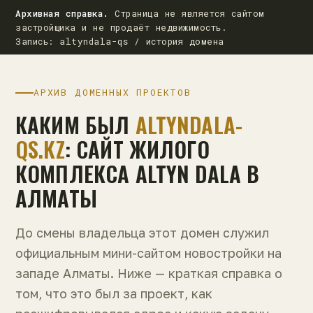
Архивная справка.
Страница не является сайтом
застройщика и не продаёт недвижимость.
Запись: altyndala-qs / история домена
АРХИВ ДОМЕННЫХ ПРОЕКТОВ
КАКИМ БЫЛ
ALTYNDALA-
QS.KZ
: САЙТ ЖИЛОГО
КОМПЛЕКСА ALTYN DALA В
АЛМАТЫ
До смены владельца этот домен служил
официальным мини-сайтом новостройки на
западе Алматы. Ниже — краткая справка о
том, что это был за проект, как