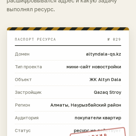
расшифровывался адрес и какую задачу
выполнял ресурс.
ПАСПОРТ РЕСУРСА
№ 029
Домен
altyndala-qs.kz
Тип проекта
мини-сайт новостройки
Объект
ЖК Altyn Dala
Застройщик
Qazaq Stroy
Регион
Алматы, Наурызбайский район
Аудитория
покупатели квартир
Статус
ресурс не действует