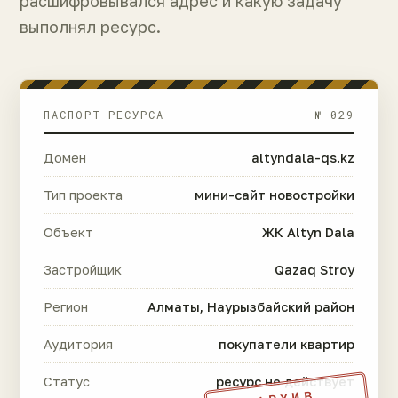
расшифровывался адрес и какую задачу
выполнял ресурс.
ПАСПОРТ РЕСУРСА
№ 029
Домен
altyndala-qs.kz
Тип проекта
мини-сайт новостройки
Объект
ЖК Altyn Dala
Застройщик
Qazaq Stroy
Регион
Алматы, Наурызбайский район
Аудитория
покупатели квартир
Статус
ресурс не действует