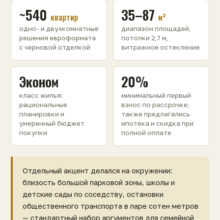
~540
35–87
квартир
м²
одно- и двухкомнатные
диапазон площадей,
решения евроформата
потолки 2,7 м,
с черновой отделкой
витражное остекление
Эконом
20%
класс жилья:
минимальный первый
рациональные
взнос по рассрочке;
планировки и
также предлагались
умеренный бюджет
ипотека и скидка при
покупки
полной оплате
Отдельный акцент делался на окружении:
близость большой парковой зоны, школы и
детские сады по соседству, остановки
общественного транспорта в паре сотен метров
— стандартный набор аргументов для семейной