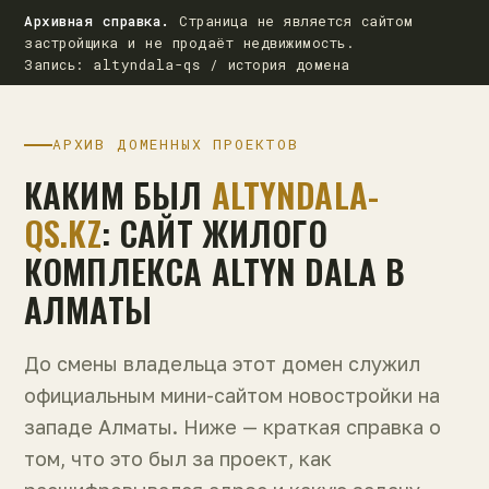
Архивная справка.
Страница не является сайтом
застройщика и не продаёт недвижимость.
Запись: altyndala-qs / история домена
АРХИВ ДОМЕННЫХ ПРОЕКТОВ
КАКИМ БЫЛ
ALTYNDALA-
QS.KZ
: САЙТ ЖИЛОГО
КОМПЛЕКСА ALTYN DALA В
АЛМАТЫ
До смены владельца этот домен служил
официальным мини-сайтом новостройки на
западе Алматы. Ниже — краткая справка о
том, что это был за проект, как