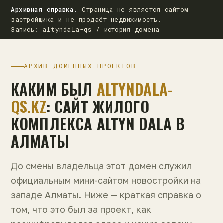
Архивная справка.
Страница не является сайтом
застройщика и не продаёт недвижимость.
Запись: altyndala-qs / история домена
АРХИВ ДОМЕННЫХ ПРОЕКТОВ
КАКИМ БЫЛ
ALTYNDALA-
QS.KZ
: САЙТ ЖИЛОГО
КОМПЛЕКСА ALTYN DALA В
АЛМАТЫ
До смены владельца этот домен служил
официальным мини-сайтом новостройки на
западе Алматы. Ниже — краткая справка о
том, что это был за проект, как