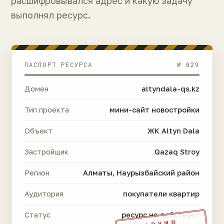
расшифровывался адрес и какую задачу
выполнял ресурс.
ПАСПОРТ РЕСУРСА
№ 029
Домен
altyndala-qs.kz
Тип проекта
мини-сайт новостройки
Объект
ЖК Altyn Dala
Застройщик
Qazaq Stroy
Регион
Алматы, Наурызбайский район
Аудитория
покупатели квартир
Статус
ресурс не действует