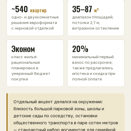
~540
35–87
квартир
м²
одно- и двухкомнатные
диапазон площадей,
решения евроформата
потолки 2,7 м,
с черновой отделкой
витражное остекление
Эконом
20%
класс жилья:
минимальный первый
рациональные
взнос по рассрочке;
планировки и
также предлагались
умеренный бюджет
ипотека и скидка при
покупки
полной оплате
Отдельный акцент делался на окружении:
близость большой парковой зоны, школы и
детские сады по соседству, остановки
общественного транспорта в паре сотен метров
— стандартный набор аргументов для семейной