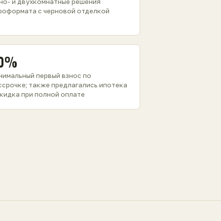
но- и двухкомнатные решения
роформата с черновой отделкой
0%
нимальный первый взнос по
ссрочке; также предлагались ипотека
скидка при полной оплате