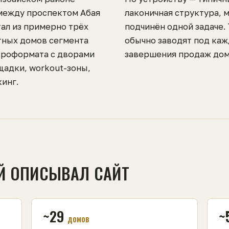
между проспектом Абая
лаконичная структура, 
тал из примерно трёх
подчинён одной задаче.
тных домов сегмента
обычно заводят под каж
вроформата с дворами
завершения продаж дом
щадки, workout-зоны,
инг.
Й ОПИСЫВАЛ САЙТ
~29
~
домов