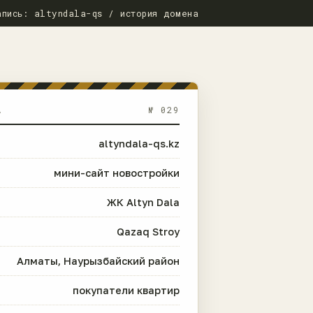
апись: altyndala-qs / история домена
А
№ 029
altyndala-qs.kz
мини-сайт новостройки
ЖК Altyn Dala
Qazaq Stroy
Алматы, Наурызбайский район
покупатели квартир