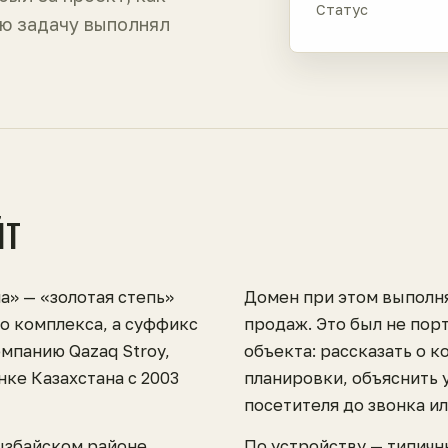
Статус
ю задачу выполнял
ЙТ
а» — «золотая степь»
Домен при этом выполн
го комплекса, а суффикс
продаж. Это был не порт
омпанию Qazaq Stroy,
объекта: рассказать о к
ке Казахстана с 2003
планировки, объяснить 
посетителя до звонка и
ызбайском районе
По устройству — типичн