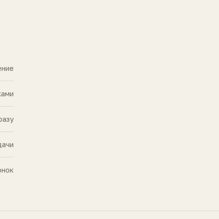
ение
жами
разу
дачи
онок