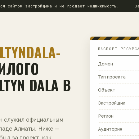
ся сайтом застройщика и не продаёт недвижимость.
З
LTYNDALA-
ПАСПОРТ РЕСУРС
ЖИЛОГО
Домен
TYN DALA В
Тип проекта
Объект
Застройщик
Регион
ен служил официальным
ападе Алматы. Ниже —
Аудитория
 был за проект, как