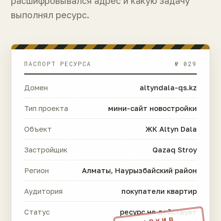
расшифровывался адрес и какую задачу
выполнял ресурс.
ПАСПОРТ РЕСУРСА
№ 029
Домен
altyndala-qs.kz
Тип проекта
мини-сайт новостройки
Объект
ЖК Altyn Dala
Застройщик
Qazaq Stroy
Регион
Алматы, Наурызбайский район
Аудитория
покупатели квартир
Статус
ресурс не действует