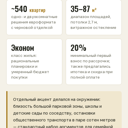
~540
35–87
квартир
м²
одно- и двухкомнатные
диапазон площадей,
решения евроформата
потолки 2,7 м,
с черновой отделкой
витражное остекление
Эконом
20%
класс жилья:
минимальный первый
рациональные
взнос по рассрочке;
планировки и
также предлагались
умеренный бюджет
ипотека и скидка при
покупки
полной оплате
Отдельный акцент делался на окружении:
близость большой парковой зоны, школы и
детские сады по соседству, остановки
общественного транспорта в паре сотен метров
— стандартный набор аргументов для семейной