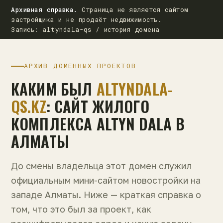
Архивная справка.
Страница не является сайтом
застройщика и не продаёт недвижимость.
Запись: altyndala-qs / история домена
АРХИВ ДОМЕННЫХ ПРОЕКТОВ
КАКИМ БЫЛ
ALTYNDALA-
QS.KZ
: САЙТ ЖИЛОГО
КОМПЛЕКСА ALTYN DALA В
АЛМАТЫ
До смены владельца этот домен служил
официальным мини-сайтом новостройки на
западе Алматы. Ниже — краткая справка о
том, что это был за проект, как