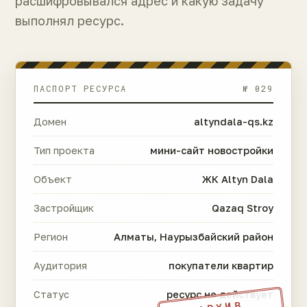
расшифровывался адрес и какую задачу
выполнял ресурс.
ПАСПОРТ РЕСУРСА
№ 029
Домен
altyndala-qs.kz
Тип проекта
мини-сайт новостройки
Объект
ЖК Altyn Dala
Застройщик
Qazaq Stroy
Регион
Алматы, Наурызбайский район
Аудитория
покупатели квартир
Статус
ресурс не действует