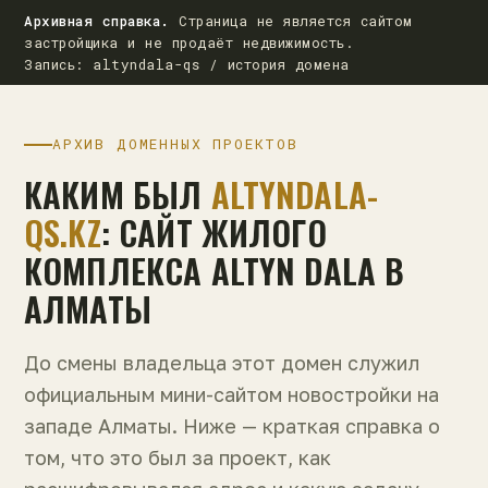
Архивная справка.
Страница не является сайтом
застройщика и не продаёт недвижимость.
Запись: altyndala-qs / история домена
АРХИВ ДОМЕННЫХ ПРОЕКТОВ
КАКИМ БЫЛ
ALTYNDALA-
QS.KZ
: САЙТ ЖИЛОГО
КОМПЛЕКСА ALTYN DALA В
АЛМАТЫ
До смены владельца этот домен служил
официальным мини-сайтом новостройки на
западе Алматы. Ниже — краткая справка о
том, что это был за проект, как