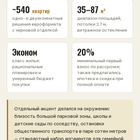
~540
35–87
квартир
м²
одно- и двухкомнатные
диапазон площадей,
решения евроформата
потолки 2,7 м,
с черновой отделкой
витражное остекление
Эконом
20%
класс жилья:
минимальный первый
рациональные
взнос по рассрочке;
планировки и
также предлагались
умеренный бюджет
ипотека и скидка при
покупки
полной оплате
Отдельный акцент делался на окружении:
близость большой парковой зоны, школы и
детские сады по соседству, остановки
общественного транспорта в паре сотен метров
— стандартный набор аргументов для семейной