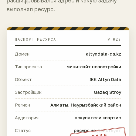
расшифровывался адрес и какую задачу
выполнял ресурс.
ПАСПОРТ РЕСУРСА
№ 029
Домен
altyndala-qs.kz
Тип проекта
мини-сайт новостройки
Объект
ЖК Altyn Dala
Застройщик
Qazaq Stroy
Регион
Алматы, Наурызбайский район
Аудитория
покупатели квартир
Статус
ресурс не действует