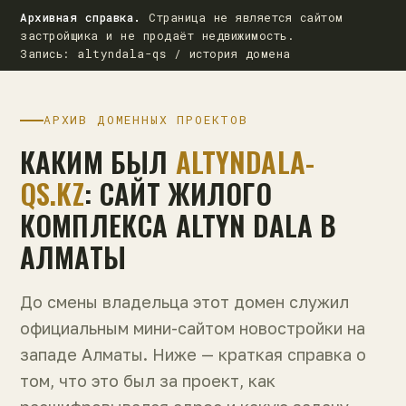
Архивная справка.
Страница не является сайтом
застройщика и не продаёт недвижимость.
Запись: altyndala-qs / история домена
АРХИВ ДОМЕННЫХ ПРОЕКТОВ
КАКИМ БЫЛ
ALTYNDALA-
QS.KZ
: САЙТ ЖИЛОГО
КОМПЛЕКСА ALTYN DALA В
АЛМАТЫ
До смены владельца этот домен служил
официальным мини-сайтом новостройки на
западе Алматы. Ниже — краткая справка о
том, что это был за проект, как