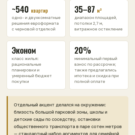
~540
35–87
квартир
м²
одно- и двухкомнатные
диапазон площадей,
решения евроформата
потолки 2,7 м,
с черновой отделкой
витражное остекление
Эконом
20%
класс жилья:
минимальный первый
рациональные
взнос по рассрочке;
планировки и
также предлагались
умеренный бюджет
ипотека и скидка при
покупки
полной оплате
Отдельный акцент делался на окружении:
близость большой парковой зоны, школы и
детские сады по соседству, остановки
общественного транспорта в паре сотен метров
— стандартный набор аргументов для семейной