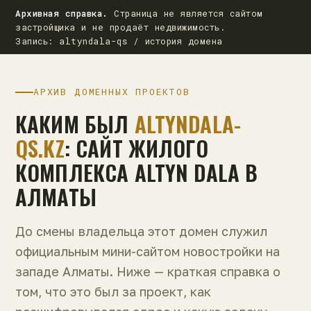
Архивная справка.
Страница не является сайтом
застройщика и не продаёт недвижимость.
Запись: altyndala-qs / история домена
АРХИВ ДОМЕННЫХ ПРОЕКТОВ
КАКИМ БЫЛ
ALTYNDALA-
QS.KZ
: САЙТ ЖИЛОГО
КОМПЛЕКСА ALTYN DALA В
АЛМАТЫ
До смены владельца этот домен служил
официальным мини-сайтом новостройки на
западе Алматы. Ниже — краткая справка о
том, что это был за проект, как