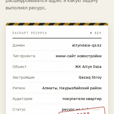
расшифровывался адрес и какую задачу
выполнял ресурс.
ПАСПОРТ РЕСУРСА
№ 029
Домен
altyndala-qs.kz
Тип проекта
мини-сайт новостройки
Объект
ЖК Altyn Dala
Застройщик
Qazaq Stroy
Регион
Алматы, Наурызбайский район
Аудитория
покупатели квартир
Статус
ресурс не действует