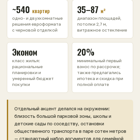
~540
35–87
квартир
м²
одно- и двухкомнатные
диапазон площадей,
решения евроформата
потолки 2,7 м,
с черновой отделкой
витражное остекление
Эконом
20%
класс жилья:
минимальный первый
рациональные
взнос по рассрочке;
планировки и
также предлагались
умеренный бюджет
ипотека и скидка при
покупки
полной оплате
Отдельный акцент делался на окружении:
близость большой парковой зоны, школы и
детские сады по соседству, остановки
общественного транспорта в паре сотен метров
— стандартный набор аргументов для семейной