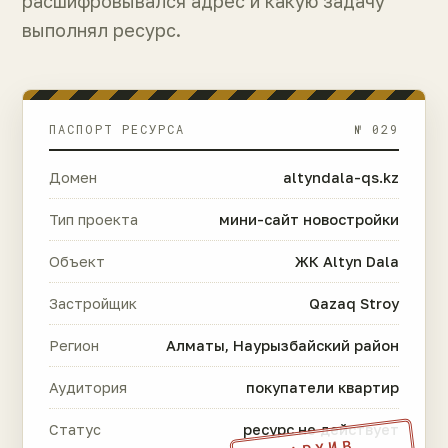
расшифровывался адрес и какую задачу
выполнял ресурс.
ПАСПОРТ РЕСУРСА
№ 029
Домен
altyndala-qs.kz
Тип проекта
мини-сайт новостройки
Объект
ЖК Altyn Dala
Застройщик
Qazaq Stroy
Регион
Алматы, Наурызбайский район
Аудитория
покупатели квартир
Статус
ресурс не действует