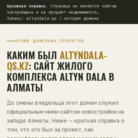
Архивная справка.
Страница не является сайтом
застройщика и не продаёт недвижимость.
Запись: altyndala-qs / история домена
АРХИВ ДОМЕННЫХ ПРОЕКТОВ
КАКИМ БЫЛ
ALTYNDALA-
QS.KZ
: САЙТ ЖИЛОГО
КОМПЛЕКСА ALTYN DALA В
АЛМАТЫ
До смены владельца этот домен служил
официальным мини-сайтом новостройки на
западе Алматы. Ниже — краткая справка о
том, что это был за проект, как