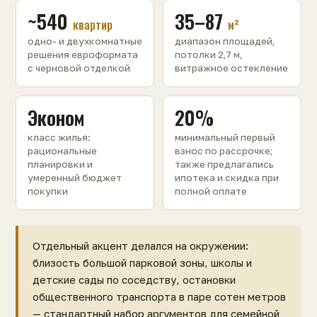
~540
35–87
квартир
м²
одно- и двухкомнатные
диапазон площадей,
решения евроформата
потолки 2,7 м,
с черновой отделкой
витражное остекление
Эконом
20%
класс жилья:
минимальный первый
рациональные
взнос по рассрочке;
планировки и
также предлагались
умеренный бюджет
ипотека и скидка при
покупки
полной оплате
Отдельный акцент делался на окружении:
близость большой парковой зоны, школы и
детские сады по соседству, остановки
общественного транспорта в паре сотен метров
— стандартный набор аргументов для семейной