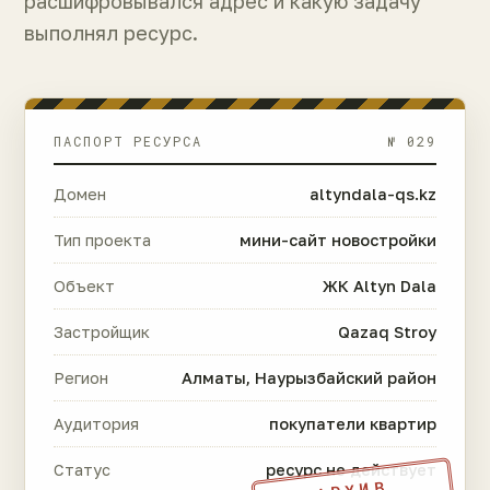
расшифровывался адрес и какую задачу
выполнял ресурс.
ПАСПОРТ РЕСУРСА
№ 029
Домен
altyndala-qs.kz
Тип проекта
мини-сайт новостройки
Объект
ЖК Altyn Dala
Застройщик
Qazaq Stroy
Регион
Алматы, Наурызбайский район
Аудитория
покупатели квартир
Статус
ресурс не действует