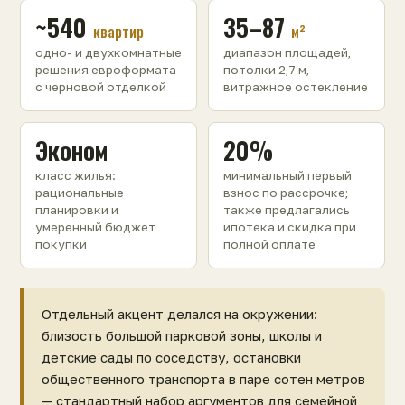
~540
35–87
квартир
м²
одно- и двухкомнатные
диапазон площадей,
решения евроформата
потолки 2,7 м,
с черновой отделкой
витражное остекление
Эконом
20%
класс жилья:
минимальный первый
рациональные
взнос по рассрочке;
планировки и
также предлагались
умеренный бюджет
ипотека и скидка при
покупки
полной оплате
Отдельный акцент делался на окружении:
близость большой парковой зоны, школы и
детские сады по соседству, остановки
общественного транспорта в паре сотен метров
— стандартный набор аргументов для семейной