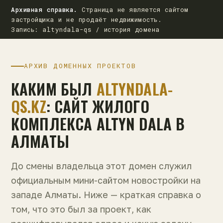
Архивная справка.
Страница не является сайтом
застройщика и не продаёт недвижимость.
Запись: altyndala-qs / история домена
АРХИВ ДОМЕННЫХ ПРОЕКТОВ
КАКИМ БЫЛ
ALTYNDALA-
QS.KZ
: САЙТ ЖИЛОГО
КОМПЛЕКСА ALTYN DALA В
АЛМАТЫ
До смены владельца этот домен служил
официальным мини-сайтом новостройки на
западе Алматы. Ниже — краткая справка о
том, что это был за проект, как