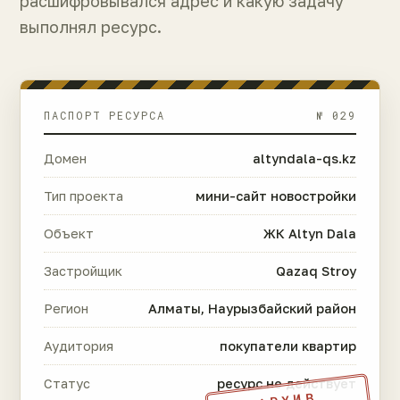
расшифровывался адрес и какую задачу
выполнял ресурс.
ПАСПОРТ РЕСУРСА
№ 029
Домен
altyndala-qs.kz
Тип проекта
мини-сайт новостройки
Объект
ЖК Altyn Dala
Застройщик
Qazaq Stroy
Регион
Алматы, Наурызбайский район
Аудитория
покупатели квартир
Статус
ресурс не действует