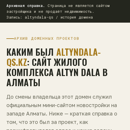
Архивная справка.
Страница не является сайтом
застройщика и не продаёт недвижимость.
Запись: altyndala-qs / история домена
АРХИВ ДОМЕННЫХ ПРОЕКТОВ
КАКИМ БЫЛ
ALTYNDALA-
QS.KZ
: САЙТ ЖИЛОГО
КОМПЛЕКСА ALTYN DALA В
АЛМАТЫ
До смены владельца этот домен служил
официальным мини-сайтом новостройки на
западе Алматы. Ниже — краткая справка о
том, что это был за проект, как