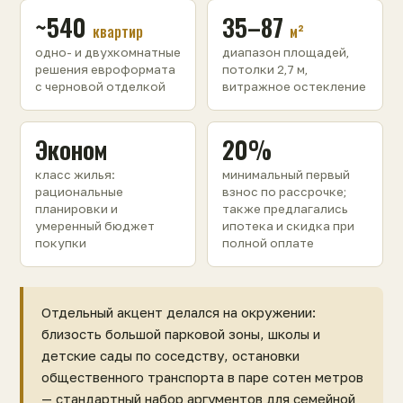
~540
35–87
квартир
м²
одно- и двухкомнатные
диапазон площадей,
решения евроформата
потолки 2,7 м,
с черновой отделкой
витражное остекление
Эконом
20%
класс жилья:
минимальный первый
рациональные
взнос по рассрочке;
планировки и
также предлагались
умеренный бюджет
ипотека и скидка при
покупки
полной оплате
Отдельный акцент делался на окружении:
близость большой парковой зоны, школы и
детские сады по соседству, остановки
общественного транспорта в паре сотен метров
— стандартный набор аргументов для семейной