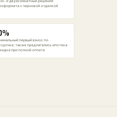
но- и двухкомнатные решения
роформата с черновой отделкой
0%
нимальный первый взнос по
ссрочке; также предлагались ипотека
скидка при полной оплате