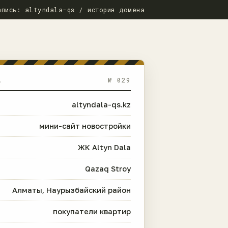
апись: altyndala-qs / история домена
А
№ 029
altyndala-qs.kz
мини-сайт новостройки
ЖК Altyn Dala
Qazaq Stroy
Алматы, Наурызбайский район
покупатели квартир