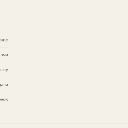
ение
жами
разу
дачи
онок