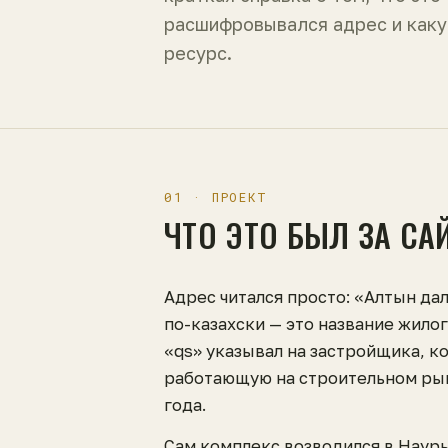
расшифровывался адрес и каку
ресурс.
01 · ПРОЕКТ
ЧТО ЭТО БЫЛ ЗА СА
Адрес читался просто: «Алтын дал
по-казахски — это название жило
«qs» указывал на застройщика, к
работающую на строительном рын
года.
Сам комплекс возводился в Наур