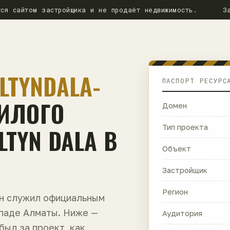
ся сайтом застройщика и не продаёт недвижимость.
З
LTYNDALA-
ПАСПОРТ РЕСУРС
ЖИЛОГО
Домен
TYN DALA В
Тип проекта
Объект
Застройщик
Регион
ен служил официальным
ападе Алматы. Ниже —
Аудитория
 был за проект, как