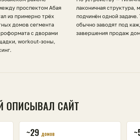
между проспектом Абая
лаконичная структура, 
тал из примерно трёх
подчинён одной задаче.
тных домов сегмента
обычно заводят под каж
вроформата с дворами
завершения продаж дом
щадки, workout-зоны,
инг.
Й ОПИСЫВАЛ САЙТ
~29
~
домов