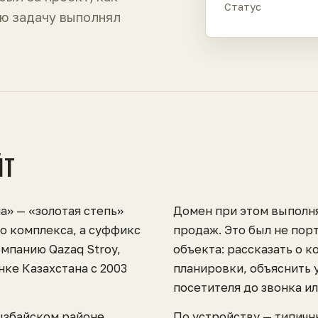
Статус
ю задачу выполнял
ЙТ
а» — «золотая степь»
Домен при этом выполн
го комплекса, а суффикс
продаж. Это был не порт
омпанию Qazaq Stroy,
объекта: рассказать о к
ке Казахстана с 2003
планировки, объяснить 
посетителя до звонка и
ызбайском районе
По устройству — типичн