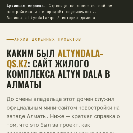
Архивная справка.
Страница не является сайтом
застройщика и не продаёт недвижимость.
Запись: altyndala-qs / история домена
АРХИВ ДОМЕННЫХ ПРОЕКТОВ
КАКИМ БЫЛ
ALTYNDALA-
QS.KZ
: САЙТ ЖИЛОГО
КОМПЛЕКСА ALTYN DALA В
АЛМАТЫ
До смены владельца этот домен служил
официальным мини-сайтом новостройки на
западе Алматы. Ниже — краткая справка о
том, что это был за проект, как