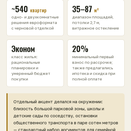
~540
35–87
квартир
м²
одно- и двухкомнатные
диапазон площадей,
решения евроформата
потолки 2,7 м,
с черновой отделкой
витражное остекление
Эконом
20%
класс жилья:
минимальный первый
рациональные
взнос по рассрочке;
планировки и
также предлагались
умеренный бюджет
ипотека и скидка при
покупки
полной оплате
Отдельный акцент делался на окружении:
близость большой парковой зоны, школы и
детские сады по соседству, остановки
общественного транспорта в паре сотен метров
— стандартный набор аргументов для семейной