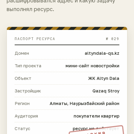
расшифровывался адрес и какую задачу
выполнял ресурс.
ПАСПОРТ РЕСУРСА
№ 029
Домен
altyndala-qs.kz
Тип проекта
мини-сайт новостройки
Объект
ЖК Altyn Dala
Застройщик
Qazaq Stroy
Регион
Алматы, Наурызбайский район
Аудитория
покупатели квартир
Статус
ресурс не действует