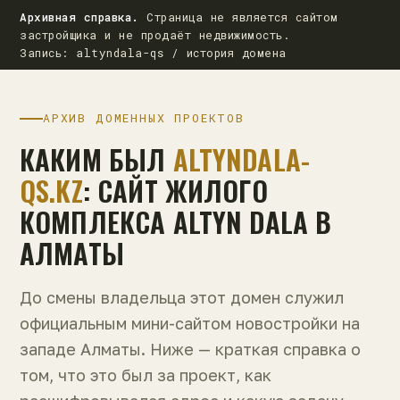
Архивная справка.
Страница не является сайтом
застройщика и не продаёт недвижимость.
Запись: altyndala-qs / история домена
АРХИВ ДОМЕННЫХ ПРОЕКТОВ
КАКИМ БЫЛ
ALTYNDALA-
QS.KZ
: САЙТ ЖИЛОГО
КОМПЛЕКСА ALTYN DALA В
АЛМАТЫ
До смены владельца этот домен служил
официальным мини-сайтом новостройки на
западе Алматы. Ниже — краткая справка о
том, что это был за проект, как