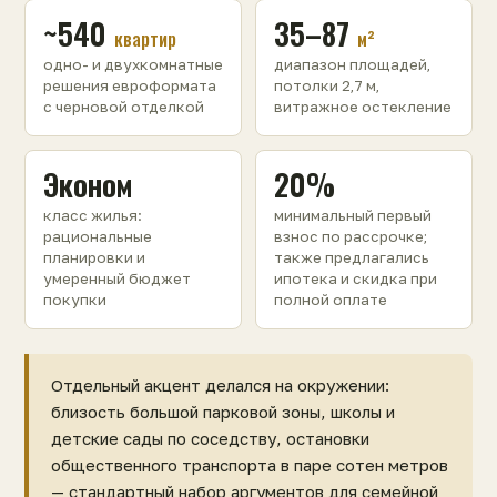
~540
35–87
квартир
м²
одно- и двухкомнатные
диапазон площадей,
решения евроформата
потолки 2,7 м,
с черновой отделкой
витражное остекление
Эконом
20%
класс жилья:
минимальный первый
рациональные
взнос по рассрочке;
планировки и
также предлагались
умеренный бюджет
ипотека и скидка при
покупки
полной оплате
Отдельный акцент делался на окружении:
близость большой парковой зоны, школы и
детские сады по соседству, остановки
общественного транспорта в паре сотен метров
— стандартный набор аргументов для семейной