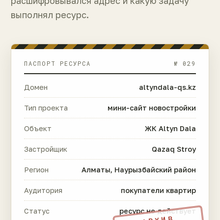
расшифровывался адрес и какую задачу
выполнял ресурс.
ПАСПОРТ РЕСУРСА
№ 029
Домен
altyndala-qs.kz
Тип проекта
мини-сайт новостройки
Объект
ЖК Altyn Dala
Застройщик
Qazaq Stroy
Регион
Алматы, Наурызбайский район
Аудитория
покупатели квартир
Статус
ресурс не действует