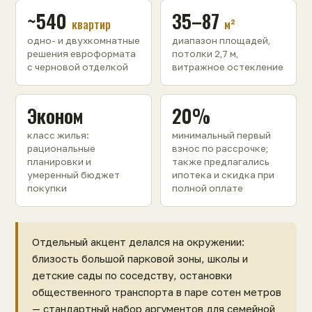
~540
35–87
квартир
м²
одно- и двухкомнатные
диапазон площадей,
решения евроформата
потолки 2,7 м,
с черновой отделкой
витражное остекление
Эконом
20%
класс жилья:
минимальный первый
рациональные
взнос по рассрочке;
планировки и
также предлагались
умеренный бюджет
ипотека и скидка при
покупки
полной оплате
Отдельный акцент делался на окружении:
близость большой парковой зоны, школы и
детские сады по соседству, остановки
общественного транспорта в паре сотен метров
— стандартный набор аргументов для семейной