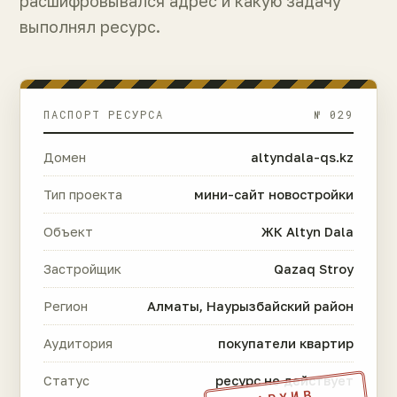
расшифровывался адрес и какую задачу
выполнял ресурс.
ПАСПОРТ РЕСУРСА
№ 029
Домен
altyndala-qs.kz
Тип проекта
мини-сайт новостройки
Объект
ЖК Altyn Dala
Застройщик
Qazaq Stroy
Регион
Алматы, Наурызбайский район
Аудитория
покупатели квартир
Статус
ресурс не действует