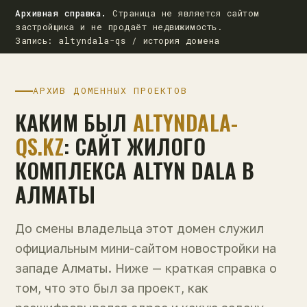
Архивная справка.
Страница не является сайтом
застройщика и не продаёт недвижимость.
Запись: altyndala-qs / история домена
АРХИВ ДОМЕННЫХ ПРОЕКТОВ
КАКИМ БЫЛ
ALTYNDALA-
QS.KZ
: САЙТ ЖИЛОГО
КОМПЛЕКСА ALTYN DALA В
АЛМАТЫ
До смены владельца этот домен служил
официальным мини-сайтом новостройки на
западе Алматы. Ниже — краткая справка о
том, что это был за проект, как