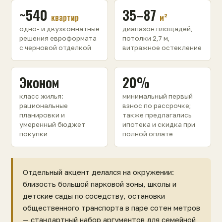
~540
35–87
квартир
м²
одно- и двухкомнатные
диапазон площадей,
решения евроформата
потолки 2,7 м,
с черновой отделкой
витражное остекление
Эконом
20%
класс жилья:
минимальный первый
рациональные
взнос по рассрочке;
планировки и
также предлагались
умеренный бюджет
ипотека и скидка при
покупки
полной оплате
Отдельный акцент делался на окружении:
близость большой парковой зоны, школы и
детские сады по соседству, остановки
общественного транспорта в паре сотен метров
— стандартный набор аргументов для семейной