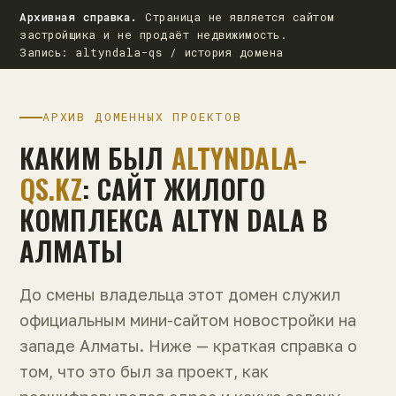
Архивная справка.
Страница не является сайтом
застройщика и не продаёт недвижимость.
Запись: altyndala-qs / история домена
АРХИВ ДОМЕННЫХ ПРОЕКТОВ
КАКИМ БЫЛ
ALTYNDALA-
QS.KZ
: САЙТ ЖИЛОГО
КОМПЛЕКСА ALTYN DALA В
АЛМАТЫ
До смены владельца этот домен служил
официальным мини-сайтом новостройки на
западе Алматы. Ниже — краткая справка о
том, что это был за проект, как