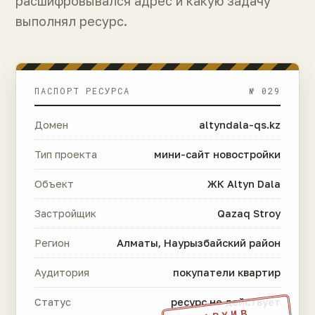
расшифровывался адрес и какую задачу
выполнял ресурс.
ПАСПОРТ РЕСУРСА
№ 029
Домен
altyndala-qs.kz
Тип проекта
мини-сайт новостройки
Объект
ЖК Altyn Dala
Застройщик
Qazaq Stroy
Регион
Алматы, Наурызбайский район
Аудитория
покупатели квартир
Статус
ресурс не действует