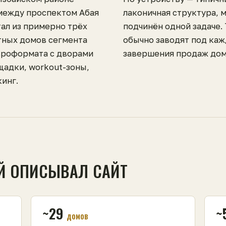
между проспектом Абая
лаконичная структура, 
тал из примерно трёх
подчинён одной задаче.
тных домов сегмента
обычно заводят под каж
вроформата с дворами
завершения продаж дом
щадки, workout-зоны,
инг.
Й ОПИСЫВАЛ САЙТ
~29
~
домов