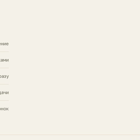
ение
жами
разу
дачи
онок