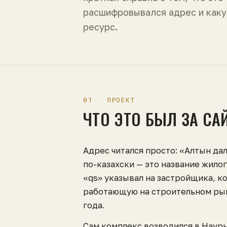
расшифровывался адрес и каку
ресурс.
01 · ПРОЕКТ
ЧТО ЭТО БЫЛ ЗА СА
Адрес читался просто: «Алтын дал
по-казахски — это название жило
«qs» указывал на застройщика, к
работающую на строительном рын
года.
Сам комплекс возводился в Наур