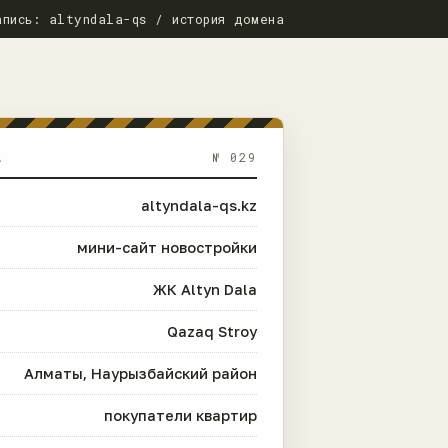
апись: altyndala-qs / история домена
А
№ 029
altyndala-qs.kz
мини-сайт новостройки
ЖК Altyn Dala
Qazaq Stroy
Алматы, Наурызбайский район
покупатели квартир