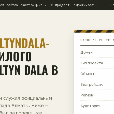
ся сайтом застройщика и не продаёт недвижимость.
З
LTYNDALA-
ПАСПОРТ РЕСУРС
ЖИЛОГО
Домен
TYN DALA В
Тип проекта
Объект
Застройщик
Регион
ен служил официальным
ападе Алматы. Ниже —
Аудитория
 был за проект, как