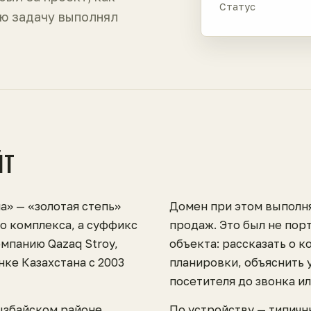
Статус
ю задачу выполнял
ЙТ
а» — «золотая степь»
Домен при этом выполн
го комплекса, а суффикс
продаж. Это был не порт
омпанию Qazaq Stroy,
объекта: рассказать о к
ке Казахстана с 2003
планировки, объяснить 
посетителя до звонка и
ызбайском районе
По устройству — типичн