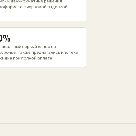
но- и двухкомнатные решения
роформата с черновой отделкой
0%
нимальный первый взнос по
ссрочке; также предлагались ипотека
скидка при полной оплате