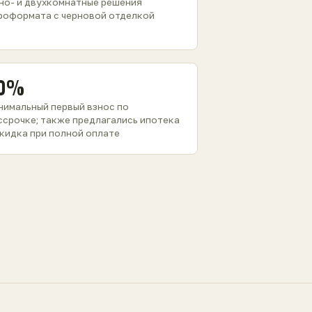
но- и двухкомнатные решения
роформата с черновой отделкой
0%
нимальный первый взнос по
ссрочке; также предлагались ипотека
скидка при полной оплате