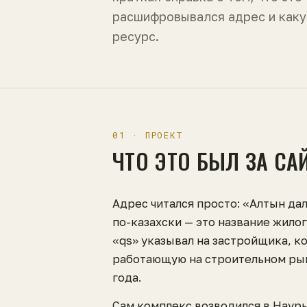
расшифровывался адрес и каку
ресурс.
01 · ПРОЕКТ
ЧТО ЭТО БЫЛ ЗА СА
Адрес читался просто: «Алтын дал
по-казахски — это название жило
«qs» указывал на застройщика, к
работающую на строительном рын
года.
Сам комплекс возводился в Наур