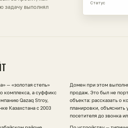
Статус
ю задачу выполнял
ЙТ
а» — «золотая степь»
Домен при этом выполн
го комплекса, а суффикс
продаж. Это был не порт
омпанию Qazaq Stroy,
объекта: рассказать о к
ке Казахстана с 2003
планировки, объяснить 
посетителя до звонка и
ызбайском районе
По устройству — типичн