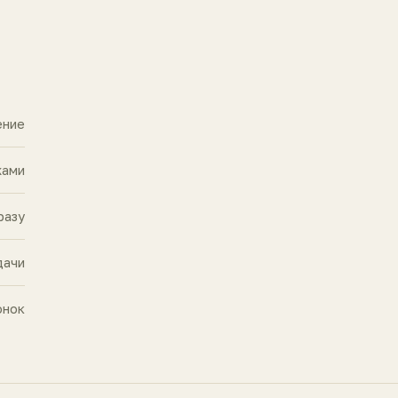
ение
жами
разу
дачи
онок