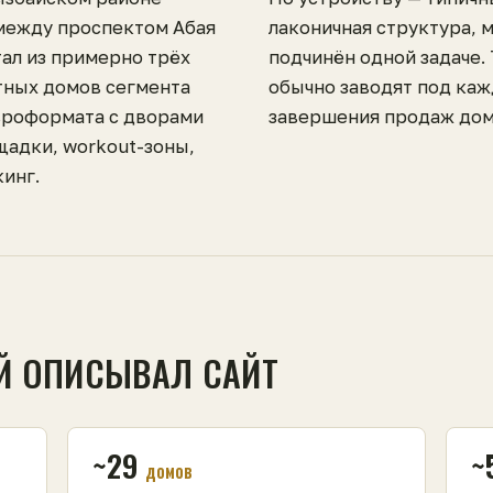
между проспектом Абая
лаконичная структура, 
тал из примерно трёх
подчинён одной задаче.
тных домов сегмента
обычно заводят под каж
вроформата с дворами
завершения продаж дом
щадки, workout-зоны,
инг.
Й ОПИСЫВАЛ САЙТ
~29
~
домов