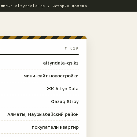
апись: altyndala-qs / история домена
А
№ 029
altyndala-qs.kz
мини-сайт новостройки
ЖК Altyn Dala
Qazaq Stroy
Алматы, Наурызбайский район
покупатели квартир