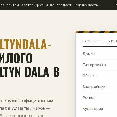
ся сайтом застройщика и не продаёт недвижимость.
З
LTYNDALA-
ПАСПОРТ РЕСУРС
ЖИЛОГО
Домен
TYN DALA В
Тип проекта
Объект
Застройщик
Регион
ен служил официальным
ападе Алматы. Ниже —
Аудитория
 был за проект, как