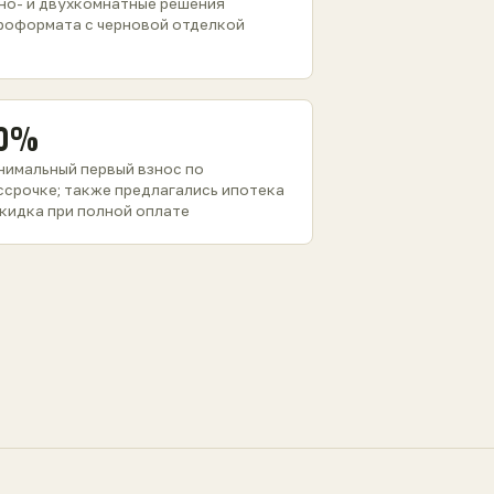
но- и двухкомнатные решения
роформата с черновой отделкой
0%
нимальный первый взнос по
ссрочке; также предлагались ипотека
скидка при полной оплате