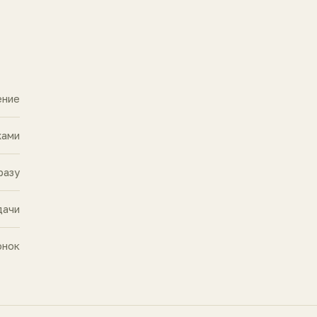
ение
жами
разу
дачи
онок