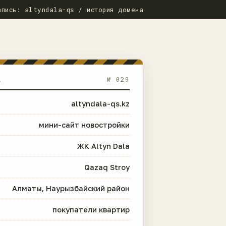
апись: altyndala-qs / история домена
А
№ 029
altyndala-qs.kz
мини-сайт новостройки
ЖК Altyn Dala
Qazaq Stroy
Алматы, Наурызбайский район
покупатели квартир