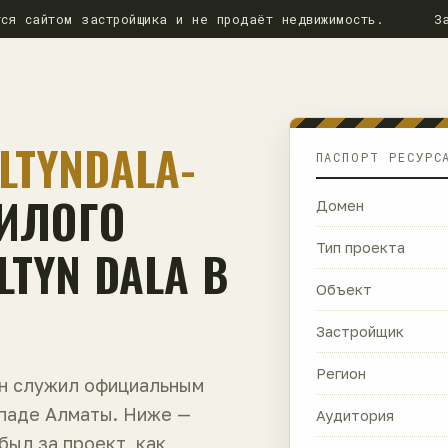
ся сайтом застройщика и не продаёт недвижимость.
З
LTYNDALA-
ПАСПОРТ РЕСУРС
ЖИЛОГО
Домен
TYN DALA В
Тип проекта
Объект
Застройщик
Регион
ен служил официальным
ападе Алматы. Ниже —
Аудитория
 был за проект, как