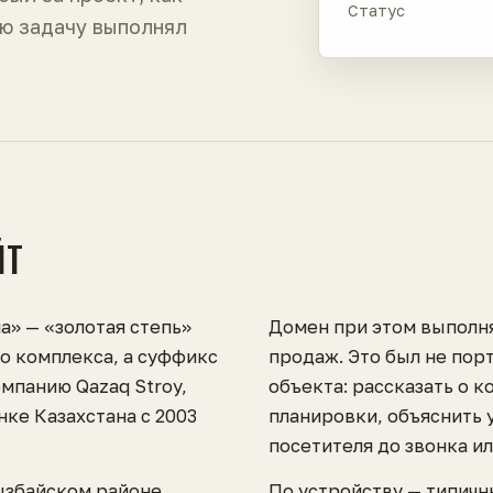
Статус
ю задачу выполнял
ЙТ
а» — «золотая степь»
Домен при этом выполн
го комплекса, а суффикс
продаж. Это был не порт
омпанию Qazaq Stroy,
объекта: рассказать о к
ке Казахстана с 2003
планировки, объяснить 
посетителя до звонка и
ызбайском районе
По устройству — типичн