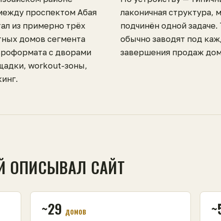
между проспектом Абая
лаконичная структура, 
тал из примерно трёх
подчинён одной задаче.
тных домов сегмента
обычно заводят под каж
вроформата с дворами
завершения продаж дом
щадки, workout-зоны,
инг.
Й ОПИСЫВАЛ САЙТ
~29
~
домов