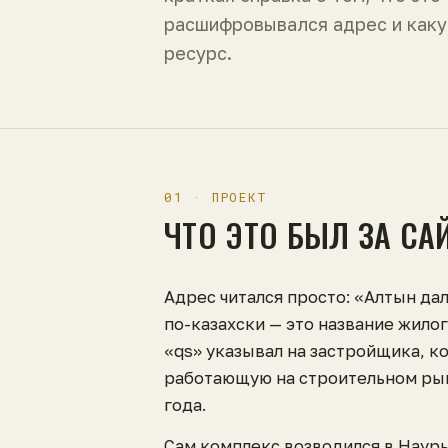
расшифровывался адрес и каку
ресурс.
01 · ПРОЕКТ
ЧТО ЭТО БЫЛ ЗА СА
Адрес читался просто: «Алтын дал
по-казахски — это название жило
«qs» указывал на застройщика, к
работающую на строительном рын
года.
Сам комплекс возводился в Наур