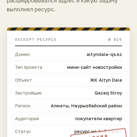
расшифровывался адрес и какую задачу
выполнял ресурс.
ПАСПОРТ РЕСУРСА
№ 029
Домен
altyndala-qs.kz
Тип проекта
мини-сайт новостройки
Объект
ЖК Altyn Dala
Застройщик
Qazaq Stroy
Регион
Алматы, Наурызбайский район
Аудитория
покупатели квартир
Статус
ресурс не действует