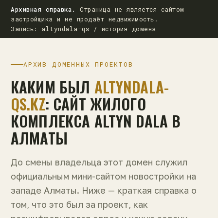
Архивная справка.
Страница не является сайтом
застройщика и не продаёт недвижимость.
Запись: altyndala-qs / история домена
АРХИВ ДОМЕННЫХ ПРОЕКТОВ
КАКИМ БЫЛ
ALTYNDALA-
QS.KZ
: САЙТ ЖИЛОГО
КОМПЛЕКСА ALTYN DALA В
АЛМАТЫ
До смены владельца этот домен служил
официальным мини-сайтом новостройки на
западе Алматы. Ниже — краткая справка о
том, что это был за проект, как