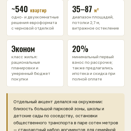
~540
35–87
квартир
м²
одно- и двухкомнатные
диапазон площадей,
решения евроформата
потолки 2,7 м,
с черновой отделкой
витражное остекление
Эконом
20%
класс жилья:
минимальный первый
рациональные
взнос по рассрочке;
планировки и
также предлагались
умеренный бюджет
ипотека и скидка при
покупки
полной оплате
Отдельный акцент делался на окружении:
близость большой парковой зоны, школы и
детские сады по соседству, остановки
общественного транспорта в паре сотен метров
— стандартный набор аргументов для семейной