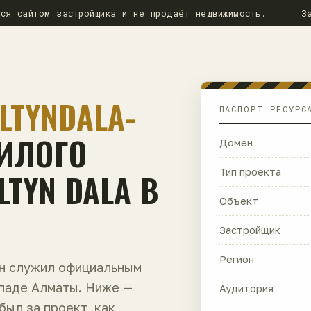
ся сайтом застройщика и не продаёт недвижимость.
З
LTYNDALA-
ПАСПОРТ РЕСУРС
ЖИЛОГО
Домен
TYN DALA В
Тип проекта
Объект
Застройщик
Регион
ен служил официальным
ападе Алматы. Ниже —
Аудитория
 был за проект, как