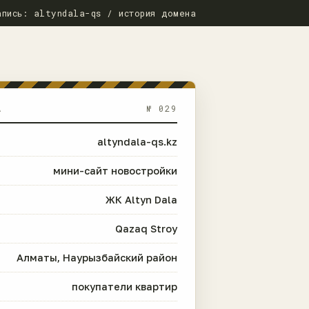
апись: altyndala-qs / история домена
А
№ 029
altyndala-qs.kz
мини-сайт новостройки
ЖК Altyn Dala
Qazaq Stroy
Алматы, Наурызбайский район
покупатели квартир