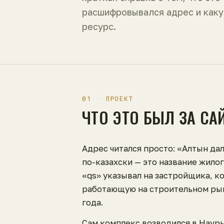
расшифровывался адрес и каку
ресурс.
01 · ПРОЕКТ
ЧТО ЭТО БЫЛ ЗА СА
Адрес читался просто: «Алтын дал
по-казахски — это название жило
«qs» указывал на застройщика, к
работающую на строительном рын
года.
Сам комплекс возводился в Наур