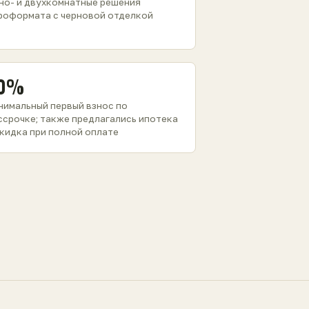
но- и двухкомнатные решения
роформата с черновой отделкой
0%
нимальный первый взнос по
ссрочке; также предлагались ипотека
скидка при полной оплате