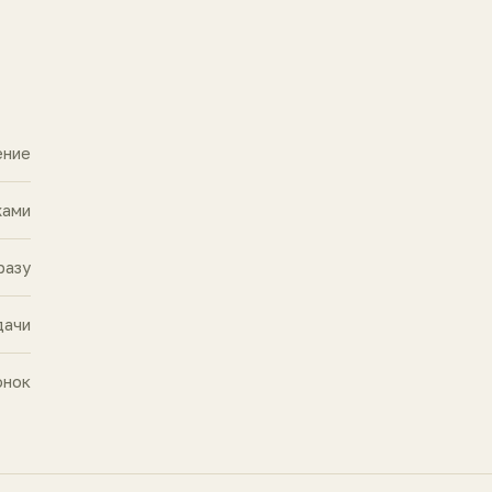
ение
жами
разу
дачи
онок