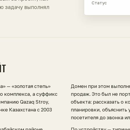
Статус
ю задачу выполнял
ЙТ
а» — «золотая степь»
Домен при этом выполн
го комплекса, а суффикс
продаж. Это был не порт
омпанию Qazaq Stroy,
объекта: рассказать о к
ке Казахстана с 2003
планировки, объяснить 
посетителя до звонка и
ызбайском районе
По устройству — типичн