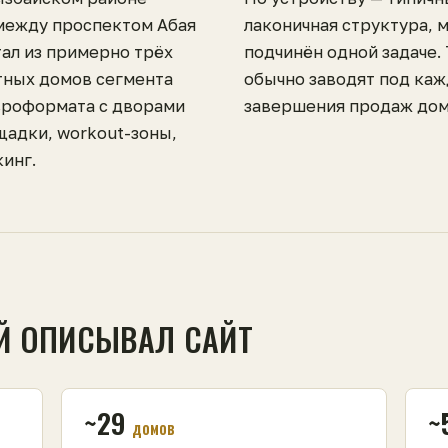
между проспектом Абая
лаконичная структура, 
тал из примерно трёх
подчинён одной задаче.
тных домов сегмента
обычно заводят под каж
вроформата с дворами
завершения продаж дом
щадки, workout-зоны,
инг.
Й ОПИСЫВАЛ САЙТ
~29
~
домов