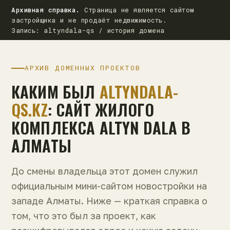
Архивная справка.
Страница не является сайтом
застройщика и не продаёт недвижимость.
Запись: altyndala-qs / история домена
АРХИВ ДОМЕННЫХ ПРОЕКТОВ
КАКИМ БЫЛ
ALTYNDALA-
QS.KZ
: САЙТ ЖИЛОГО
КОМПЛЕКСА ALTYN DALA В
АЛМАТЫ
До смены владельца этот домен служил
официальным мини-сайтом новостройки на
западе Алматы. Ниже — краткая справка о
том, что это был за проект, как