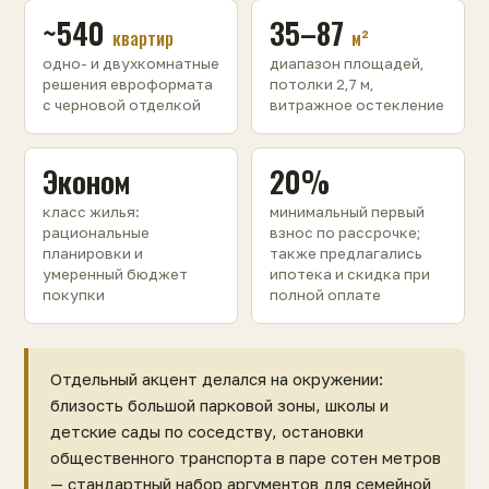
~540
35–87
квартир
м²
одно- и двухкомнатные
диапазон площадей,
решения евроформата
потолки 2,7 м,
с черновой отделкой
витражное остекление
Эконом
20%
класс жилья:
минимальный первый
рациональные
взнос по рассрочке;
планировки и
также предлагались
умеренный бюджет
ипотека и скидка при
покупки
полной оплате
Отдельный акцент делался на окружении:
близость большой парковой зоны, школы и
детские сады по соседству, остановки
общественного транспорта в паре сотен метров
— стандартный набор аргументов для семейной