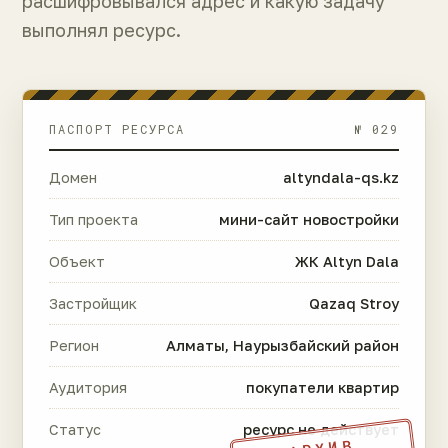
расшифровывался адрес и какую задачу
выполнял ресурс.
ПАСПОРТ РЕСУРСА
№ 029
Домен
altyndala-qs.kz
Тип проекта
мини-сайт новостройки
Объект
ЖК Altyn Dala
Застройщик
Qazaq Stroy
Регион
Алматы, Наурызбайский район
Аудитория
покупатели квартир
Статус
ресурс не действует