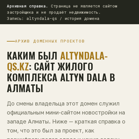
Архивная справка.
Страница не является сайтом
застройщика и не продаёт недвижимость.
Запись: altyndala-qs / история домена
АРХИВ ДОМЕННЫХ ПРОЕКТОВ
КАКИМ БЫЛ
ALTYNDALA-
QS.KZ
: САЙТ ЖИЛОГО
КОМПЛЕКСА ALTYN DALA В
АЛМАТЫ
До смены владельца этот домен служил
официальным мини-сайтом новостройки на
западе Алматы. Ниже — краткая справка о
том, что это был за проект, как