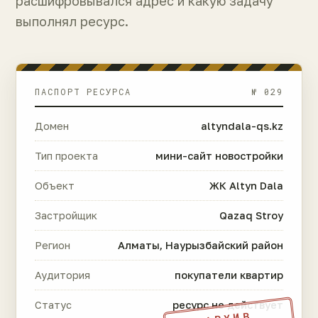
расшифровывался адрес и какую задачу
выполнял ресурс.
ПАСПОРТ РЕСУРСА
№ 029
Домен
altyndala-qs.kz
Тип проекта
мини-сайт новостройки
Объект
ЖК Altyn Dala
Застройщик
Qazaq Stroy
Регион
Алматы, Наурызбайский район
Аудитория
покупатели квартир
Статус
ресурс не действует