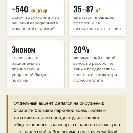
~540
35–87
квартир
м²
одно- и двухкомнатные
диапазон площадей,
решения евроформата
потолки 2,7 м,
с черновой отделкой
витражное остекление
Эконом
20%
класс жилья:
минимальный первый
рациональные
взнос по рассрочке;
планировки и
также предлагались
умеренный бюджет
ипотека и скидка при
покупки
полной оплате
Отдельный акцент делался на окружении:
близость большой парковой зоны, школы и
детские сады по соседству, остановки
общественного транспорта в паре сотен метров
— стандартный набор аргументов для семейной